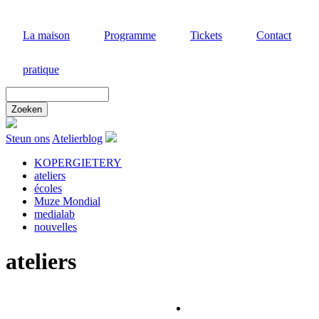
Aller
au
La maison
Programme
Tickets
Contact
contenu
principal
pratique
Zoek
door
deze
site
Steun ons
Atelierblog
KOPERGIETERY
ateliers
Hoofdnavigatie
écoles
Muze Mondial
medialab
nouvelles
ateliers