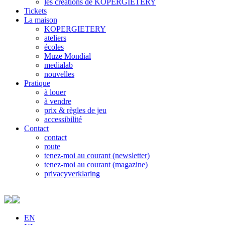
les créations de KOPERGIETERY
Tickets
La maison
KOPERGIETERY
ateliers
écoles
Muze Mondial
medialab
nouvelles
Pratique
à louer
à vendre
prix & règles de jeu
accessibilité
Contact
contact
route
tenez-moi au courant (newsletter)
tenez-moi au courant (magazine)
privacyverklaring
EN